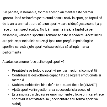
Din păcate, în România, tocmai acest plan mental este cel mai
ignorat. Încă ne bazăm pe talentul nostru nativ în sport, pe faptul că
de la an la an mai apare câte un sportiv care-şi depăşeşte condiţia şi
face un salt spectaculos. Nu luăm aminte însă, la faptul că per
ansamblu, valoarea sportului românesc este în scădere. Acest lucru
are printre principalele cauze şi lipsa unei pregătiri psihologice
sportive care să ajute sportivul sau echipa să atingă marea
performanţă
Asadar, ce anume face psihologul sportiv?
Pregăteşte psihologic sportivii pentru meciuri şi competiţii
Contribuie la dezvoltarea capacităţii de reglare emoţională si
mentală
Stabileşte obiective bine definite si cuantificabile ( SMART)
Ajută sportivul în gestionarea succesului şi a esecului
Este implicat în depăşirea unor momente dificile prin care trece
sportivul în activitatea sa ( accidentare sau formă sportivă
slabă)