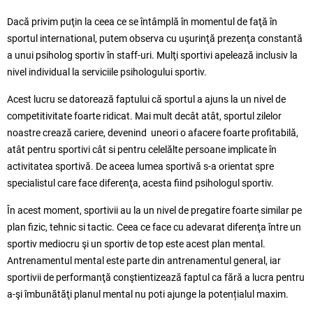
Dacă privim puţin la ceea ce se întâmplă în momentul de faţă în
sportul international, putem observa cu uşurinţă prezenţa constantă
a unui psiholog sportiv în staff-uri. Mulţi sportivi apelează inclusiv la
nivel individual la serviciile psihologului sportiv.
Acest lucru se datorează faptului că sportul a ajuns la un nivel de
competitivitate foarte ridicat. Mai mult decât atât, sportul zilelor
noastre crează cariere, devenind uneori o afacere foarte profitabilă,
atât pentru sportivi cât si pentru celelălte persoane implicate în
activitatea sportivă. De aceea lumea sportivă s-a orientat spre
specialistul care face diferenţa, acesta fiind psihologul sportiv.
În acest moment, sportivii au la un nivel de pregatire foarte similar pe
plan fizic, tehnic si tactic. Ceea ce face cu adevarat diferenţa între un
sportiv mediocru şi un sportiv de top este acest plan mental.
Antrenamentul mental este parte din antrenamentul general, iar
sportivii de performanţă conştientizează faptul ca fără a lucra pentru
a-şi îmbunătăţi planul mental nu poti ajunge la potențialul maxim.